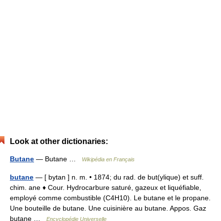
Look at other dictionaries:
Butane
— Butane …
Wikipédia en Français
butane
— [ bytan ] n. m. • 1874; du rad. de but(ylique) et suff.
chim. ane ♦ Cour. Hydrocarbure saturé, gazeux et liquéfiable,
employé comme combustible (C4H10). Le butane et le propane.
Une bouteille de butane. Une cuisinière au butane. Appos. Gaz
butane …
Encyclopédie Universelle