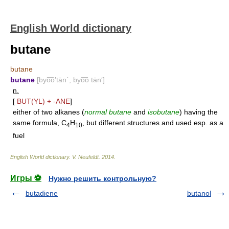
English World dictionary
butane
butane
butane
[byo͞o′tān΄, byo͞o tān′]
n.
[
BUT(YL)
+
-ANE
]
either of two alkanes (
normal butane
and
isobutane
) having the
same formula, C
H
, but different structures and used esp. as a
4
10
fuel
English World dictionary
.
V. Neufeldt
.
2014
.
Игры ⚽
Нужно решить контрольную?
butadiene
butanol