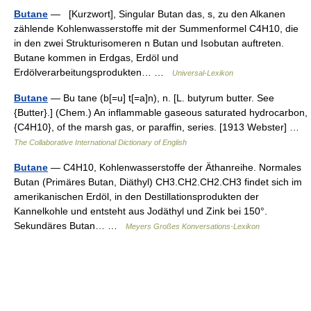
Butane
— [Kurzwort], Singular Butan das, s, zu den Alkanen
zählende Kohlenwasserstoffe mit der Summenformel C4H10, die
in den zwei Strukturisomeren n Butan und Isobutan auftreten.
Butane kommen in Erdgas, Erdöl und
Erdölverarbeitungsprodukten… …
Universal-Lexikon
Butane
— Bu tane (b[=u] t[=a]n), n. [L. butyrum butter. See
{Butter}.] (Chem.) An inflammable gaseous saturated hydrocarbon,
{C4H10}, of the marsh gas, or paraffin, series. [1913 Webster] …
The Collaborative International Dictionary of English
Butane
— C4H10, Kohlenwasserstoffe der Äthanreihe. Normales
Butan (Primäres Butan, Diäthyl) CH3.CH2.CH2.CH3 findet sich im
amerikanischen Erdöl, in den Destillationsprodukten der
Kannelkohle und entsteht aus Jodäthyl und Zink bei 150°.
Sekundäres Butan… …
Meyers Großes Konversations-Lexikon