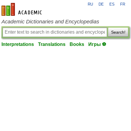
RU
DE
ES
FR
en-academic.com
Academic Dictionaries and Encyclopedias
Search!
Interpretations
Translations
Books
Игры ⚽