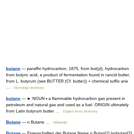
butane
— paraffin hydrocarbon, 1875, from but(yl), hydrocarbon
from butyric acid, a product of fermentation found in rancid butter,
from L. butyrum (see BUTTER (Cf. butter)) + chemical suffix ane
…
Etymology dictionary
butane
— ► NOUN ▪ a flammable hydrocarbon gas present in
petroleum and natural gas and used as a fuel. ORIGIN ultimately
from Latin butyrum butter …
English terms dictionary
Butane
— n Butane …
Wikipedia
Butane
— Eigenschaften der Butane Name n Butan[1] Isobutan[2]